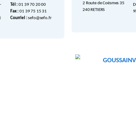
2 Route de Coësmes 35
–
Tél :
01 39 70 20 00
D
240 RETIERS
Fax :
01 39 75 15 31
9
t
Courriel :
sefo@sefo.fr
GOUSSAINV