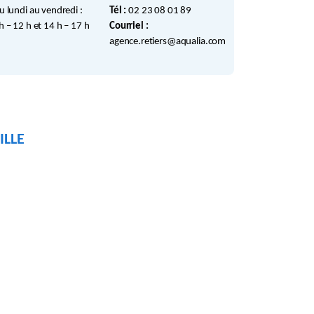
u lundi au vendredi :
Tél :
02 23 08 01 89
h – 12 h et 14 h – 17 h
Courriel :
agence.retiers@aqualia.com
ILLE