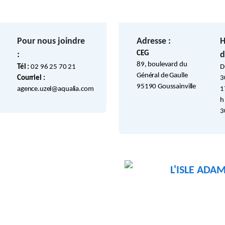
Pour nous joindre
Adresse :
H
CEG
:
d
89, boulevard du
Tél :
02 96 25 70 21
D
Général de Gaulle
Courriel :
3
95190 Goussainville
agence.uzel@aqualia.com
1
h
3
L'ISLE ADA