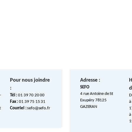
Pour nous joindre
Adresse :
H
SEFO
:
d
4 rue Antoine de St
–
Tél :
01 39 70 20 00
D
Exupéry 78125
Fax :
01 39 75 15 31
à
GAZERAN
t
Courriel :
sefo@sefo.fr
1
à
1