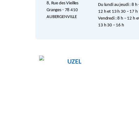
8, Rue des Vieilles
Du lundi au jeudi : 8 h 
Granges - 78 410
12 h et 13 h 30 – 17 h
AUBERGENVILLE
Vendredi : 8 h – 12 h e
13 h 30 – 16 h
UZEL