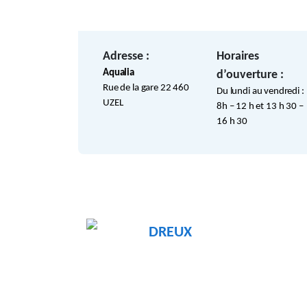
Adresse :
Horaires
Aqualia
d’ouverture :
Rue de la gare 22 460
Du lundi au vendredi :
UZEL
8h – 12 h et 13 h 30 –
16 h 30
DREUX