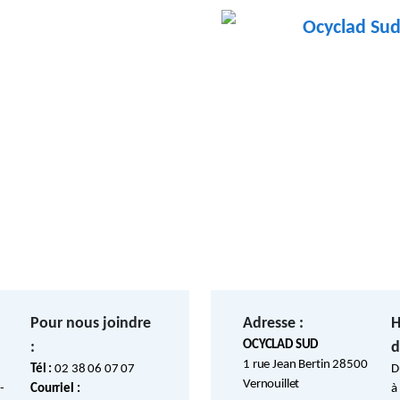
Ocyclad Su
Pour nous joindre
Adresse :
H
OCYCLAD SUD
:
d
1 rue Jean Bertin 28500
Tél :
02 38 06 07 07
D
Vernouillet
-
Courriel :
à