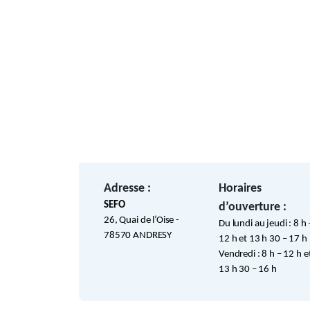
Adresse :
Horaires
SEFO
d’ouverture :
26, Quai de l’Oise -
Du lundi au jeudi : 8 h 
78570 ANDRESY
12 h et 13 h 30 – 17 h
Vendredi : 8 h – 12 h e
13 h 30 – 16 h