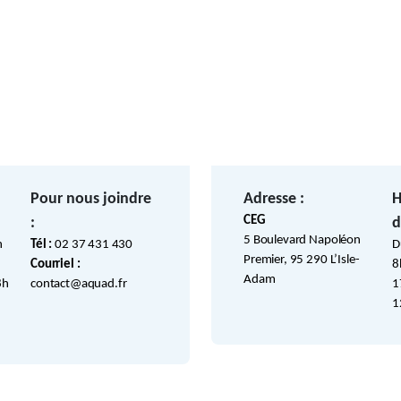
Pour nous joindre
Adresse :
H
CEG
:
d
5 Boulevard Napoléon
h
Tél :
02 37 431 430
D
Premier, 95 290 L’Isle-
Courriel :
8
Adam
8h
contact@aquad.fr
1
1