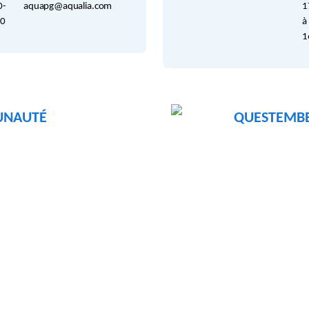
0-
aquapg@aqualia.com
1
00
à
1
UNAUTÉ
QUESTEMB