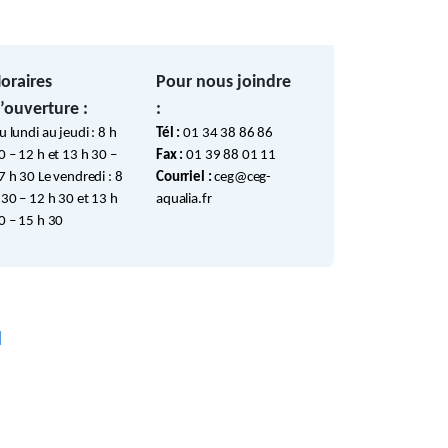
oraires
Pour nous joindre
’ouverture :
:
u lundi au jeudi : 8 h
Tél :
01 34 38 86 86
0 – 12 h et 13 h 30 –
Fax :
01 39 88 01 11
7 h 30 Le vendredi : 8
Courriel :
ceg@ceg-
 30 – 12 h 30 et 13 h
aqualia.fr
0 – 15 h 30
M