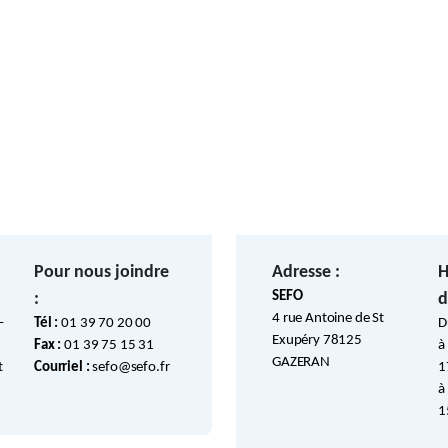
Pour nous joindre
Adresse :
H
SEFO
:
d
4 rue Antoine de St
–
Tél :
01 39 70 20 00
D
Exupéry 78125
Fax :
01 39 75 15 31
à
GAZERAN
t
Courriel :
sefo@sefo.fr
1
à
1