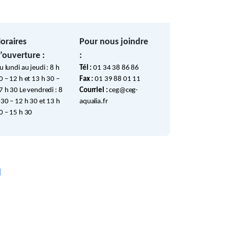
oraires
Pour nous joindre
’ouverture :
:
u lundi au jeudi : 8 h
Tél :
01 34 38 86 86
0 – 12 h et 13 h 30 –
Fax :
01 39 88 01 11
7 h 30 Le vendredi : 8
Courriel :
ceg@ceg-
 30 – 12 h 30 et 13 h
aqualia.fr
0 – 15 h 30
M