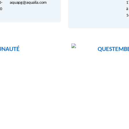
0-
aquapg@aqualia.com
1
00
à
1
UNAUTÉ
QUESTEMB