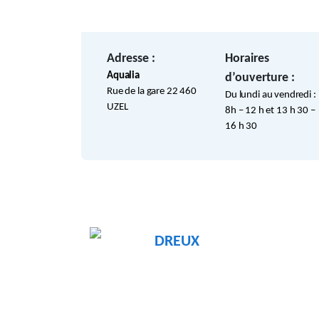
Adresse :
Horaires
Aqualia
d’ouverture :
Rue de la gare 22 460
Du lundi au vendredi :
UZEL
8h – 12 h et 13 h 30 –
16 h 30
DREUX