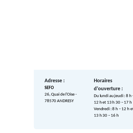
Adresse :
Horaires
SEFO
d’ouverture :
26, Quai de l’Oise -
Du lundi au jeudi : 8 h 
78570 ANDRESY
12 h et 13 h 30 – 17 h
Vendredi : 8 h – 12 h e
13 h 30 – 16 h