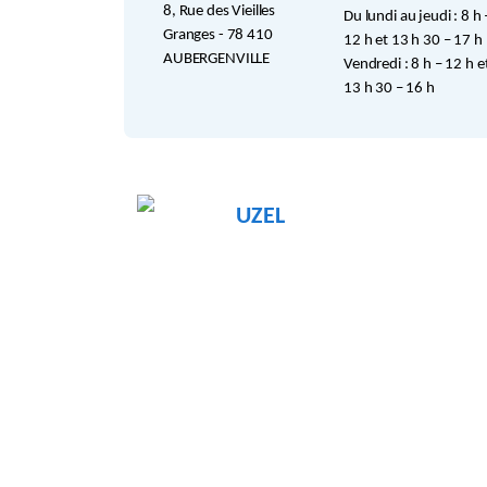
8, Rue des Vieilles
Du lundi au jeudi : 8 h 
Granges - 78 410
12 h et 13 h 30 – 17 h
AUBERGENVILLE
Vendredi : 8 h – 12 h e
13 h 30 – 16 h
UZEL