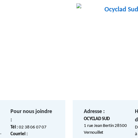
Ocyclad Su
Pour nous joindre
Adresse :
H
OCYCLAD SUD
:
d
1 rue Jean Bertin 28500
Tél :
02 38 06 07 07
D
Vernouillet
-
Courriel :
à