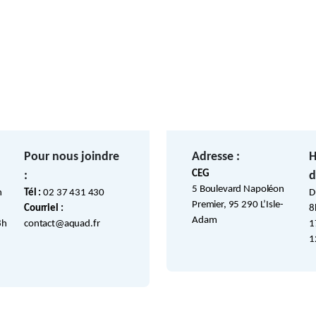
Pour nous joindre
Adresse :
H
CEG
:
d
5 Boulevard Napoléon
h
Tél :
02 37 431 430
D
Premier, 95 290 L’Isle-
Courriel :
8
Adam
8h
contact@aquad.fr
1
1