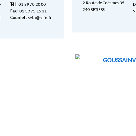
2 Route de Coësmes 35
–
Tél :
01 39 70 20 00
D
240 RETIERS
Fax :
01 39 75 15 31
9
t
Courriel :
sefo@sefo.fr
GOUSSAINV