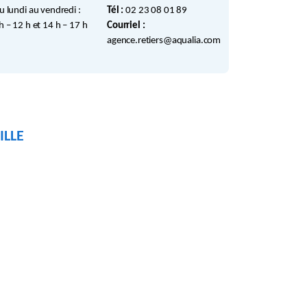
u lundi au vendredi :
Tél :
02 23 08 01 89
h – 12 h et 14 h – 17 h
Courriel :
agence.retiers@aqualia.com
ILLE