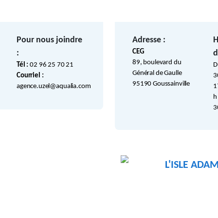
Pour nous joindre
Adresse :
H
CEG
:
d
89, boulevard du
Tél :
02 96 25 70 21
D
Général de Gaulle
Courriel :
3
95190 Goussainville
agence.uzel@aqualia.com
1
h
3
L'ISLE ADA